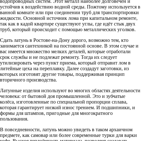
водопроводных систем. Этот металл наиболее долговечен и
устойчив к воздействию водной среды. Пожтому используется в
ванной комнате или при соединении труб для транспортировки
жидкости. Основной источник лома при капитальном ремонте,
так как в кадой квартире существуют углы, где идёт стык двух
труб, который происходит с помощью металлических уголков.
Сдать латунь в Ростове-на-Дону дорого, возможно тем, кто
занимается сантехникой на постоянной основе. В этом случае и
вас имеется множество мелких деталей, которые отработали
срок службы и не подлежат ремонту. Тогда их следует
утилизировать через пункт приема, который отправит лом в
литейные цеха на переплавку. Далее создадут заготовки, из
которых изготовят другие товары, поддерживая принцип
вторичного производства.
Латунные изделия используют во многих областях деятельности
человека: от бытовой доя промышленной. Это и зубчатые
колёса, изготовленные по специальной пропорции сплава,
которая гарантирует низкий износ трением. И подшипники, и
формы для штампов, пригодные для многократного
пользования.
В повседневности, латунь можно увидеть в таком архаичном
предмете, как самовар или более современные турки для варки
кофе. Выскоя теплоёмкость материала, позволяет создавать