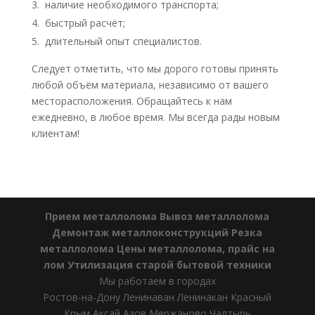
наличие необходимого транспорта;
быстрый расчёт;
длительный опыт специалистов.
Следует отметить, что мы дорого готовы принять
любой объём материала, независимо от вашего
месторасположения. Обращайтесь к нам
ежедневно, в любое время. Мы всегда рады новым
клиентам!
Прием металлолома
Вывоз металлолома
Демонтаж металлоконструкций
Резка
металлолома
Цены металлолома, прайс на
лом
Утилизация старой бытовой техники
Мы работаем в городах
Ростов-на-Дону Ленинаван Ленинакан Красный
Крым Аксай Азов Мержаново Чалтырь