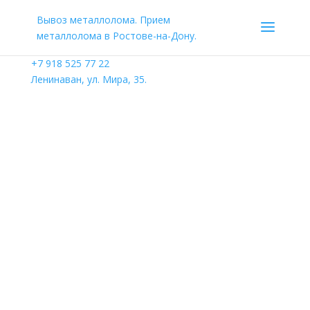
Вывоз металлолома. Прием
металлолома в Ростове-на-Дону.
+7 918 525 77 22
Ленинаван, ул. Мира, 35.
Сдать газовую плиту на
металлолом
Посмотреть цены